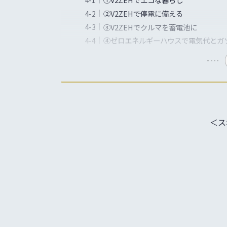
②V2ZEHで停電に備える
③V2ZEHでクルマを蓄電池に
④ゼロエネルギーハウスで電気代とガ
＜ス