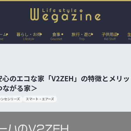
ーム
暮らし・お得
食事
旅行・遊び
子供用品
ome
Lifestyle
Gourmet
Trip
Kid Stuff
H
心のエコな家「V2ZEH」の特徴とメリッ
つながる家＞
シンセシリーズ
スマート・エアーズ