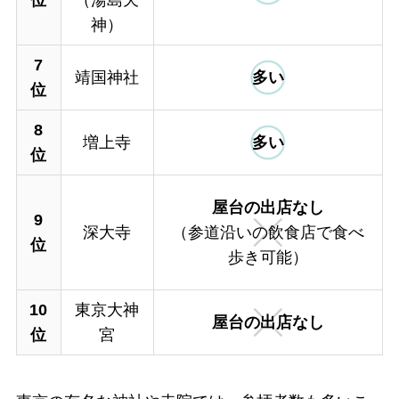
位
（湯島天
神）
7
靖国神社
多い
位
8
増上寺
多い
位
屋台の
出店なし
9
深大寺
（参道沿いの飲食店で食べ
位
歩き可能）
10
東京大神
屋台の
出店なし
位
宮