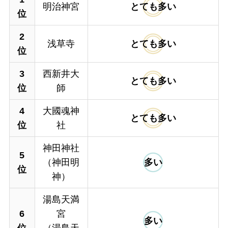
明治神宮
とても多い
位
2
浅草寺
とても多い
位
3
西新井大
とても多い
位
師
4
大國魂神
とても多い
位
社
神田神社
5
（神田明
多い
位
神）
湯島天満
6
宮
多い