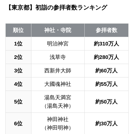
【東京都】初詣の参拝者数ランキング
順位
神社・寺院
参拝者数
1位
明治神宮
約310万人
2位
浅草寺
約280万人
3位
西新井大師
約60万人
4位
大國魂神社
約55万人
湯島天満宮
5位
約50万人
（湯島天神）
神田神社
6位
約30万人
（神田明神）