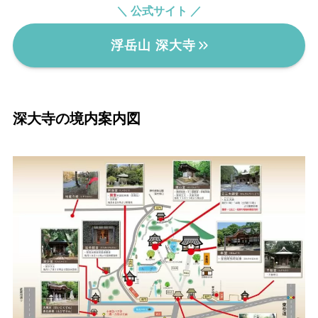
＼ 公式サイト ／
浮岳山 深大寺
深大寺の境内案内図