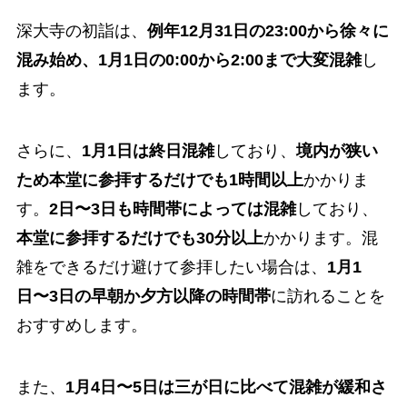
深大寺の初詣は、
例年12月31日の23:00から徐々に
混み始め、1月1日の0:00から2:00まで大変混雑
し
ます。
さらに、
1月1日は終日混雑
しており、
境内が狭い
ため本堂に参拝するだけでも1時間以上
かかりま
す。
2日〜3日も時間帯によっては混雑
しており、
本堂に参拝するだけでも30分以上
かかります。混
雑をできるだけ避けて参拝したい場合は、
1月1
日〜3日の早朝か夕方以降の時間帯
に訪れることを
おすすめします。
また、
1月4日〜5日は三が日に比べて混雑が緩和さ