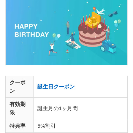
クーポ
誕生日クーポン
ン
有効期
誕生月の1ヶ月間
限
特典率
5%割引