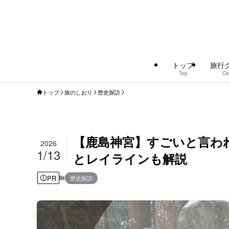
トップ
旅行
Top
Co
トップ
旅のしおり
歴史探訪
【鹿島神宮】すごいと言わ
2026
1/13
とレイラインも解説
PR
歴史探訪