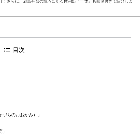
介！さらに、鹿島神宮の境内にある休憩処「一休」も画像付きで紹介しま
目次
かづちのおおかみ）」
鹿」
」