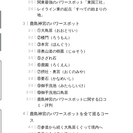
関東最強のパワースポット「東国三社」
レイライン東の起点「すべての始まりの
地」
鹿島神宮のパワースポット
①大鳥居（おおとりい）
②楼門（ろうもん）
③本宮（ほんぐう）
④奥山道の樹叢（じゅそう）
⑤さざれ石
⑥鹿園（ろくえん）
⑦摂社・奥宮（おくのみや）
⑧要石（かなめいし）
⑨御手洗池（みたらしいけ）
⑩御手洗池口鳥居
鹿島神宮のパワースポットに関する口コ
ミ・評判
鹿島神宮のパワースポットを全て巡るコー
ス
①参道から続く大鳥居くぐって境内へ