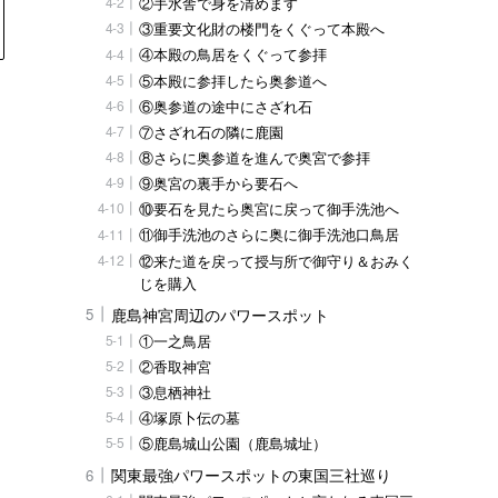
②手水舎で身を清めます
③重要文化財の楼門をくぐって本殿へ
④本殿の鳥居をくぐって参拝
⑤本殿に参拝したら奥参道へ
⑥奥参道の途中にさざれ石
⑦さざれ石の隣に鹿園
⑧さらに奥参道を進んで奥宮で参拝
⑨奥宮の裏手から要石へ
⑩要石を見たら奥宮に戻って御手洗池へ
⑪御手洗池のさらに奥に御手洗池口鳥居
⑫来た道を戻って授与所で御守り＆おみく
じを購入
鹿島神宮周辺のパワースポット
①一之鳥居
②香取神宮
③息栖神社
④塚原卜伝の墓
⑤鹿島城山公園（鹿島城址）
関東最強パワースポットの東国三社巡り