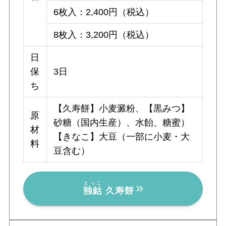
6枚入：2,400円（税込）
8枚入：3,200円（税込）
日
保
3日
ち
【久寿餅】小麦澱粉、【黒みつ】
原
砂糖（国内生産）、水飴、糖蜜）
材
【きなこ】大豆（一部に小麦・大
料
豆含む）
とっこ
独鈷
久寿餅