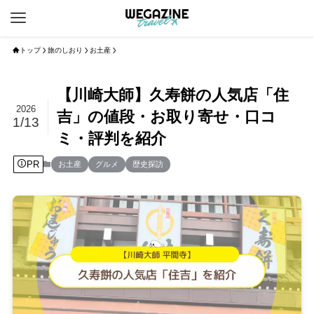
トップ
旅のしおり
お土産
【川崎大師】久寿餅の人気店「住
2026
吉」の値段・お取り寄せ・口コ
1/13
ミ・評判を紹介
PR
お土産
グルメ
歴史探訪