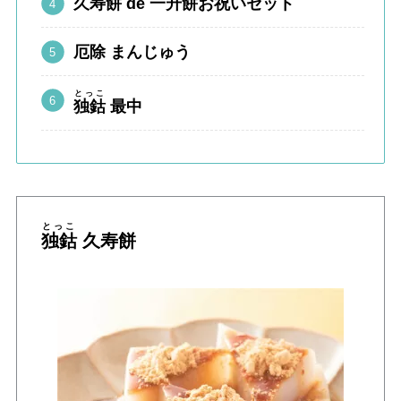
久寿餅 de 一升餅お祝いセット
厄除 まんじゅう
とっこ
独鈷
最中
とっこ
独鈷
久寿餅