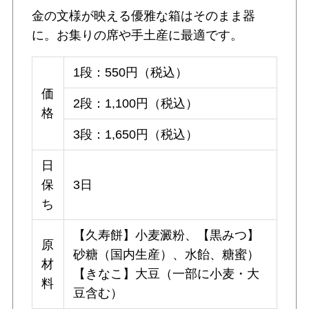
金の文様が映える優雅な箱はそのまま器
に。お集りの席や手土産に最適です。
1段：550円（税込）
価
2段：1,100円（税込）
格
3段：1,650円（税込）
日
保
3日
ち
【久寿餅】小麦澱粉、【黒みつ】
原
砂糖（国内生産）、水飴、糖蜜）
材
【きなこ】大豆（一部に小麦・大
料
豆含む）