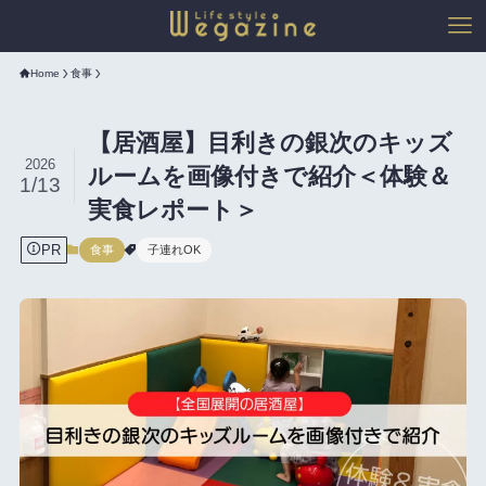
Home
食事
【居酒屋】目利きの銀次のキッズ
2026
ルームを画像付きで紹介＜体験＆
1/13
実食レポート＞
PR
食事
子連れOK