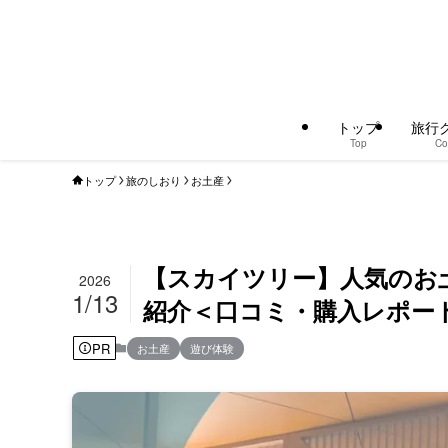
トップ
旅行
Top
Co
トップ
旅のしおり
お土産
【スカイツリー】人気のお
2026
1/13
紹介＜口コミ・購入レポー
PR
お土産
遊び体験