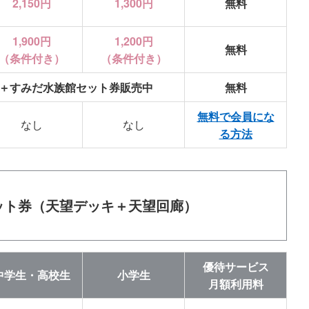
2,150円
1,300円
無料
1,900円
1,200円
無料
（条件付き）
（条件付き）
＋すみだ水族館セット券販売中
無料
無料で会員にな
なし
なし
る方法
ット券（天望デッキ＋天望回廊）
優待サービス
中学生・高校生
小学生
月額利用料