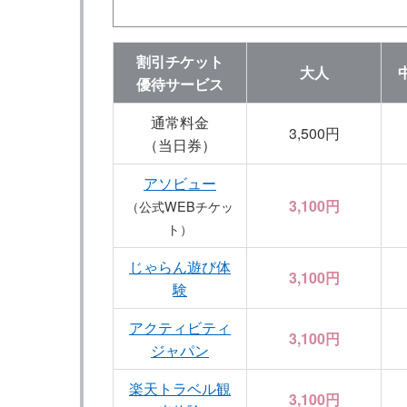
割引チケット
大人
優待サービス
通常料金
3,500円
（当日券）
アソビュー
3,100円
（公式WEBチケッ
ト）
じゃらん遊び体
3,100円
験
アクティビティ
3,100円
ジャパン
楽天トラベル観
3,100円