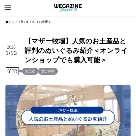
トップ
旅のしおり
お土産
【マザー牧場】人気のお土産品と
2026
評判のぬいぐるみ紹介＜オンライ
1/13
ンショップでも購入可能＞
PR
お土産
遊び体験