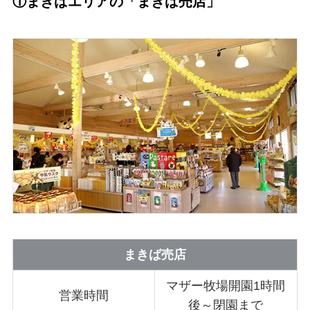
①まきばエリアの「まきば売店」
まきば売店
マザー牧場開園1時間
営業時間
後～閉園まで