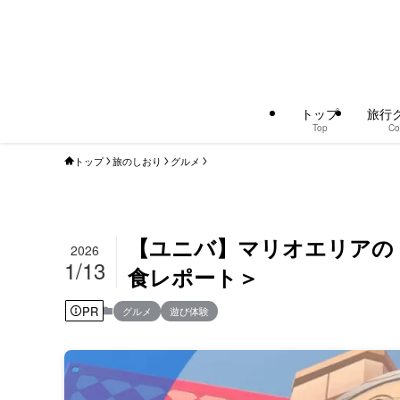
トップ
旅行
Top
Co
トップ
旅のしおり
グルメ
【ユニバ】マリオエリアの
2026
1/13
食レポート＞
PR
グルメ
遊び体験