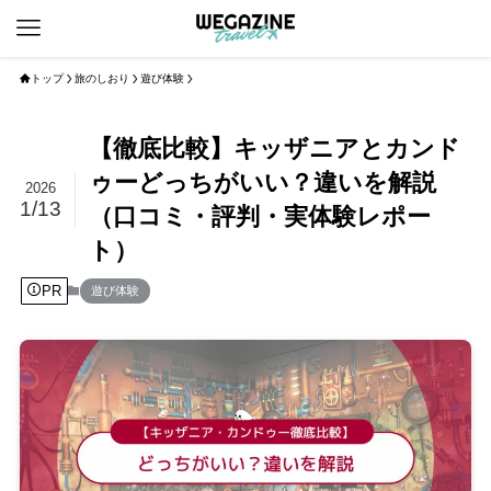
トップ
旅のしおり
遊び体験
【徹底比較】キッザニアとカンド
ゥーどっちがいい？違いを解説
2026
1/13
（口コミ・評判・実体験レポー
ト）
PR
遊び体験