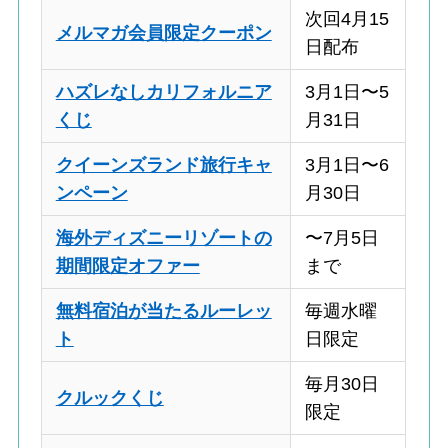
次回4月15
メルマガ会員限定クーポン
日配布
ハズレなしカリフォルニア
3月1日〜5
くじ
月31日
クイーンズランド旅行キャ
3月1日〜6
ンペーン
月30日
海外ディズニーリゾートの
〜7月5日
期間限定オファー
まで
無料宿泊が当たるルーレッ
毎週水曜
ト
日限定
毎月30日
クルックくじ
限定