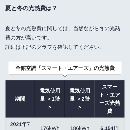
夏と冬の光熱費は？
夏と冬の光熱費に関しては、当然ながら冬の光熱
費の方が高いです。
詳細は下記のグラフを確認してください。
全館空調「スマート・エアーズ」の光熱費
スマー
電気
使用
電気
使用
ト・エア
期間
量 ＜1階
量 ＜2階
ーズ光熱
＞
＞
費
2021年7
176kWh
186kWh
6,154円