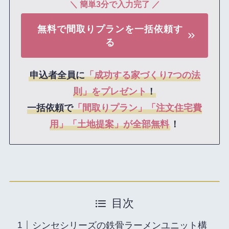
＼ 簡単3分
で入力完了 ／
無料で間取りプランを一括依頼す
る
申込者全員に
「成功する家づくり7つの法
則」をプレゼント
！
一括依頼で
「間取りプラン」「注文住宅費
用」「土地提案」が全部無料
！
目次
シンセシリーズの鉄骨ラーメンユニット構