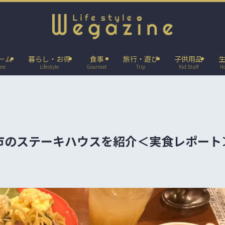
ーム
暮らし・お得
食事
旅行・遊び
子供用品
ome
Lifestyle
Gourmet
Trip
Kid Stuff
H
市のステーキハウスを紹介＜実食レポート