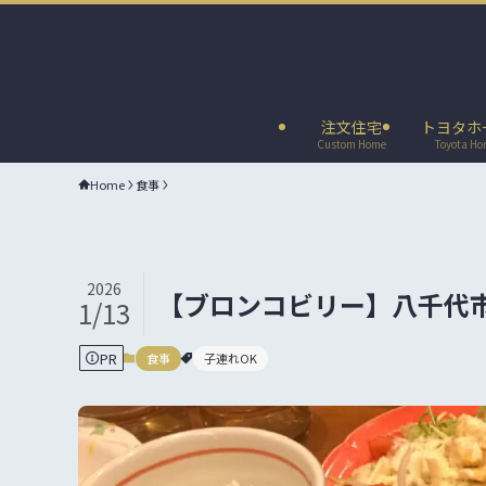
注文住宅
トヨタホ
Custom Home
Toyota H
Home
食事
2026
【ブロンコビリー】八千代
1/13
PR
食事
子連れOK