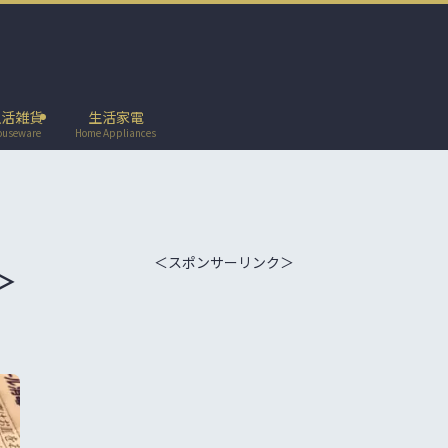
生活雑貨
生活家電
ouseware
Home Appliances
＜スポンサーリンク＞
＞